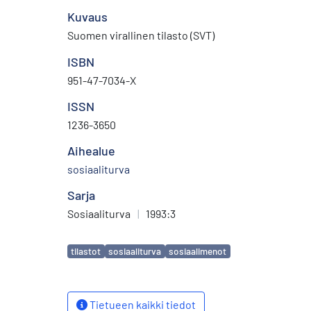
Kuvaus
Suomen virallinen tilasto (SVT)
ISBN
951-47-7034-X
ISSN
1236-3650
Aihealue
sosiaaliturva
Sarja
Sosiaaliturva
|
1993:3
Avainsanat
tilastot
sosiaaliturva
sosiaalimenot
Tietueen kaikki tiedot