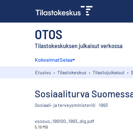
OTOS
Tilastokeskuksen julkaisut verkossa
Kokoelmat
Selaa
Etusivu
Tilastokeskus
Tilastojulkaisut
Sosiaaliturva Suomessa
Sosiaali- ja terveysministeriö
1993
xsosuo_199100_1993_dig.pdf
5.19 MB