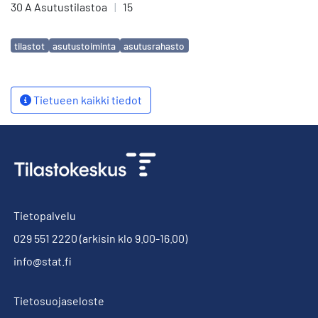
30 A Asutustilastoa
|
15
Avainsanat
tilastot
asutustoiminta
asutusrahasto
Tietueen kaikki tiedot
Tietopalvelu
029 551 2220
(arkisin klo 9.00-16.00)
info@stat.fi
Tietosuojaseloste