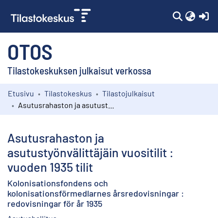
(c
OTOS
Tilastokeskuksen julkaisut verkossa
Etusivu
Tilastokeskus
Tilastojulkaisut
Kokoelmat
Asutusrahaston ja asutustyönvälittäjäin vuositilit : vuoden 1935 tilit
Selaa
Asutusrahaston ja
asutustyönvälittäjäin vuositilit :
vuoden 1935 tilit
Kolonisationsfondens och
kolonisationsförmedlarnes årsredovisningar :
redovisningar för år 1935