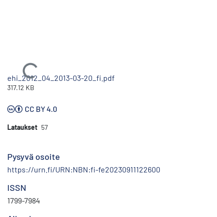
Ladataan...
ehi_2012_04_2013-03-20_fi.pdf
317.12 KB
CC BY 4.0
Lataukset
57
Pysyvä osoite
https://urn.fi/URN:NBN:fi-fe20230911122600
ISSN
1799-7984