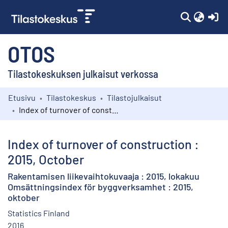
(c
OTOS
Tilastokeskuksen julkaisut verkossa
Etusivu
Tilastokeskus
Tilastojulkaisut
Kokoelmat
Index of turnover of construction : 2015, October
Selaa
Index of turnover of construction :
2015, October
Rakentamisen liikevaihtokuvaaja : 2015, lokakuu
Omsättningsindex för byggverksamhet : 2015,
oktober
Statistics Finland
2016