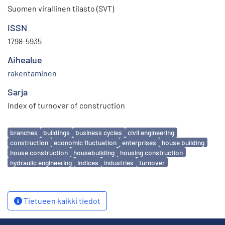
Suomen virallinen tilasto (SVT)
ISSN
1798-5935
Aihealue
rakentaminen
Sarja
Index of turnover of construction
Avainsanat
branches
buildings
business cycles
civil engineering
construction
economic fluctuation
enterprises
house building
house construction
housebuilding
housing construction
hydraulic engineering
indices
industries
turnover
Tietueen kaikki tiedot