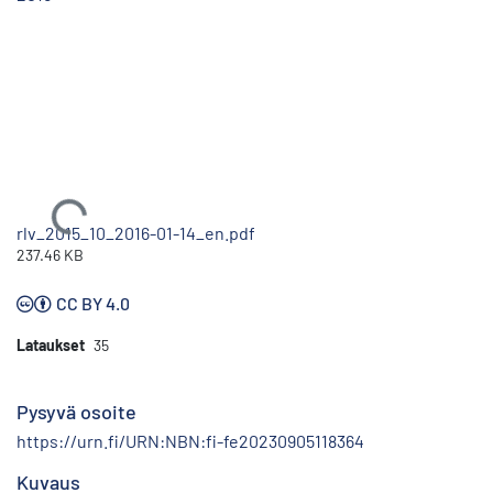
Ladataan...
rlv_2015_10_2016-01-14_en.pdf
237.46 KB
CC BY 4.0
Lataukset
35
Pysyvä osoite
https://urn.fi/URN:NBN:fi-fe20230905118364
Kuvaus