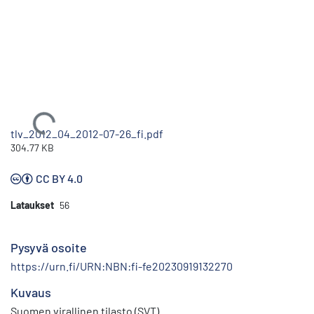
Ladataan...
tlv_2012_04_2012-07-26_fi.pdf
304.77 KB
CC BY 4.0
Lataukset
56
Pysyvä osoite
https://urn.fi/URN:NBN:fi-fe20230919132270
Kuvaus
Suomen virallinen tilasto (SVT)