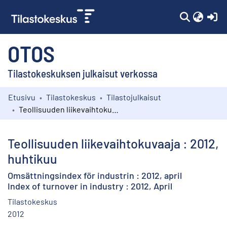
(c
OTOS
Tilastokeskuksen julkaisut verkossa
Etusivu
Tilastokeskus
Tilastojulkaisut
Kokoelmat
Teollisuuden liikevaihtokuvaaja : 2012, huhtikuu
Selaa
Teollisuuden liikevaihtokuvaaja : 2012,
huhtikuu
Omsättningsindex för industrin : 2012, april
Index of turnover in industry : 2012, April
Tilastokeskus
2012