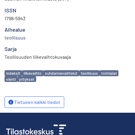
ISSN
1798-5943
Aihealue
teollisuus
Sarja
Teollisuuden liikevaihtokuvaaja
Avainsanat
indeksit
liikevaihto
suhdannevaihtelut
teollisuus
toimialat
vienti
yritykset
Tietueen kaikki tiedot