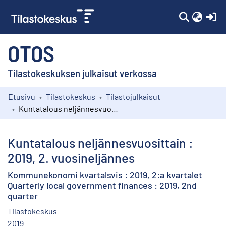
(c
OTOS
Tilastokeskuksen julkaisut verkossa
Etusivu
Tilastokeskus
Tilastojulkaisut
Kokoelmat
Kuntatalous neljännesvuosittain : 2019, 2. vuosineljännes
Selaa
Kuntatalous neljännesvuosittain :
2019, 2. vuosineljännes
Kommunekonomi kvartalsvis : 2019, 2:a kvartalet
Quarterly local government finances : 2019, 2nd
quarter
Tilastokeskus
2019