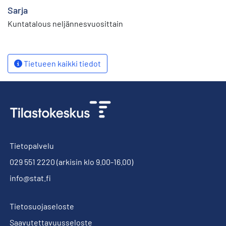
Sarja
Kuntatalous neljännesvuosittain
Tietueen kaikki tiedot
Tietopalvelu
029 551 2220
(arkisin klo 9.00-16.00)
info@stat.fi
Tietosuojaseloste
Saavutettavuusseloste