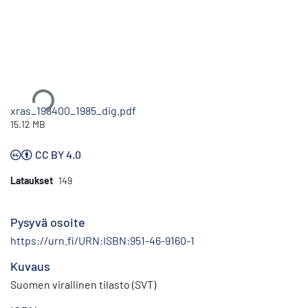
Ladataan...
xras_198400_1985_dig.pdf
15.12 MB
CC BY 4.0
Lataukset
149
Pysyvä osoite
https://urn.fi/URN:ISBN:951-46-9160-1
Kuvaus
Suomen virallinen tilasto (SVT)