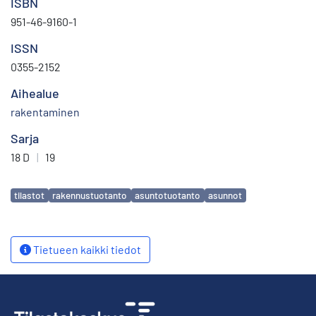
ISBN
951-46-9160-1
ISSN
0355-2152
Aihealue
rakentaminen
Sarja
18 D
|
19
Avainsanat
tilastot
rakennustuotanto
asuntotuotanto
asunnot
Tietueen kaikki tiedot