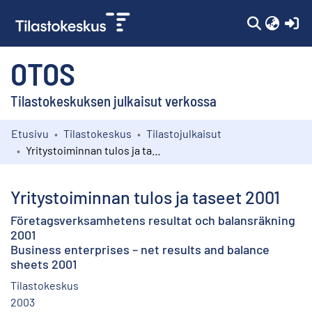
(c
OTOS
Tilastokeskuksen julkaisut verkossa
Etusivu
Tilastokeskus
Tilastojulkaisut
Kokoelmat
Yritystoiminnan tulos ja taseet 2001
Selaa
Yritystoiminnan tulos ja taseet 2001
Företagsverksamhetens resultat och balansräkning
2001
Business enterprises – net results and balance
sheets 2001
Tilastokeskus
2003