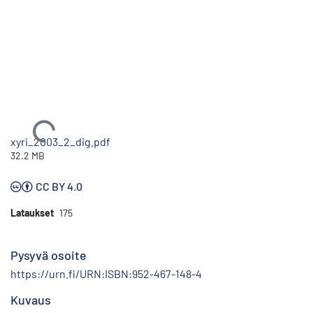
Ladataan...
xyri_2003_2_dig.pdf
32.2 MB
CC BY 4.0
Lataukset
175
Pysyvä osoite
https://urn.fi/URN:ISBN:952-467-148-4
Kuvaus