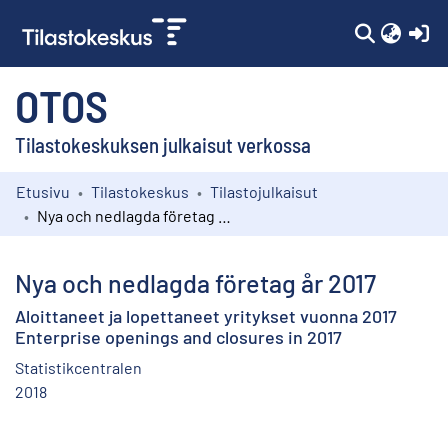
(c
OTOS
Tilastokeskuksen julkaisut verkossa
Etusivu
Tilastokeskus
Tilastojulkaisut
Kokoelmat
Nya och nedlagda företag år 2017
Selaa
Nya och nedlagda företag år 2017
Aloittaneet ja lopettaneet yritykset vuonna 2017
Enterprise openings and closures in 2017
Statistikcentralen
2018