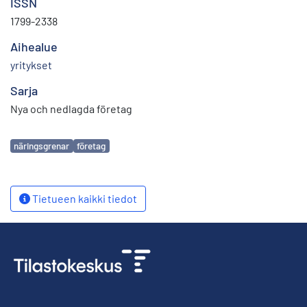
ISSN
1799-2338
Aihealue
yritykset
Sarja
Nya och nedlagda företag
Avainsanat
näringsgrenar
företag
Tietueen kaikki tiedot