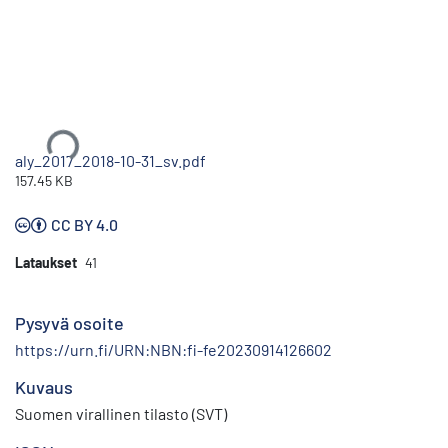
Ladataan...
aly_2017_2018-10-31_sv.pdf
157.45 KB
CC BY 4.0
Lataukset
41
Pysyvä osoite
https://urn.fi/URN:NBN:fi-fe20230914126602
Kuvaus
Suomen virallinen tilasto (SVT)