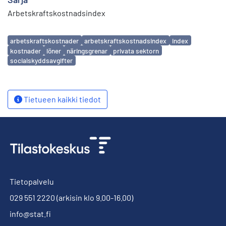
Arbetskraftskostnadsindex
Avainsanat
arbetskraftskostnader
arbetskraftskostnadsindex
index
kostnader
löner
näringsgrenar
privata sektorn
socialskyddsavgifter
Tietueen kaikki tiedot
Tietopalvelu
029 551 2220
(arkisin klo 9.00-16.00)
info@stat.fi