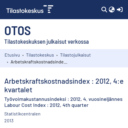
(c
OTOS
Tilastokeskuksen julkaisut verkossa
Etusivu
Tilastokeskus
Tilastojulkaisut
Kokoelmat
Arbetskraftskostnadsindex : 2012, 4:e kvartalet
Selaa
Arbetskraftskostnadsindex : 2012, 4:e
kvartalet
Työvoimakustannusindeksi : 2012, 4. vuosineljännes
Labour Cost Index : 2012, 4th quarter
Statistikcentralen
2013