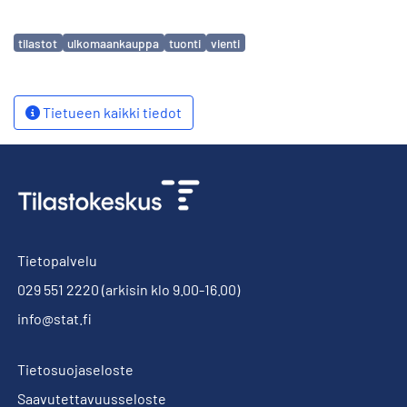
Avainsanat
tilastot
ulkomaankauppa
tuonti
vienti
Tietueen kaikki tiedot
Tietopalvelu
029 551 2220
(arkisin klo 9.00-16.00)
info@stat.fi
Tietosuojaseloste
Saavutettavuusseloste