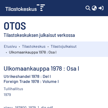
(c
OTOS
Tilastokeskuksen julkaisut verkossa
Etusivu
Tilastokeskus
Tilastojulkaisut
Kokoelmat
Ulkomaankauppa 1978 : Osa I
Selaa
Ulkomaankauppa 1978 : Osa I
Utrikeshandel 1978 : Del I
Foreign Trade 1978 : Volume I
Tullihallitus
1979
xtavu_197800_1979_1_dig.pdf