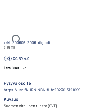
Ladataan...
xrki_200606_2006_dig.pdf
3.85 MB
CC BY 4.0
Lataukset
123
Pysyvä osoite
https://urn.fi/URN:NBN:fi-fe2023013121099
Kuvaus
Suomen virallinen tilasto (SVT)