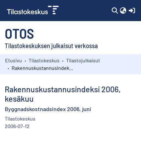
(c
OTOS
Tilastokeskuksen julkaisut verkossa
Etusivu
Tilastokeskus
Tilastojulkaisut
Kokoelmat
Rakennuskustannusindeksi 2006, kesäkuu
Selaa
Rakennuskustannusindeksi 2006,
kesäkuu
Byggnadskostnadsindex 2006, juni
Tilastokeskus
2006-07-12