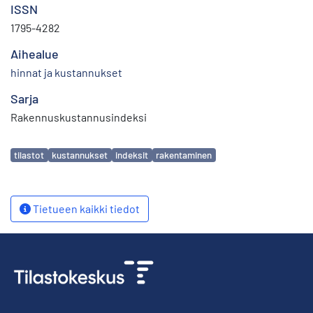
ISSN
1795-4282
Aihealue
hinnat ja kustannukset
Sarja
Rakennuskustannusindeksi
Avainsanat
tilastot
kustannukset
indeksit
rakentaminen
Tietueen kaikki tiedot