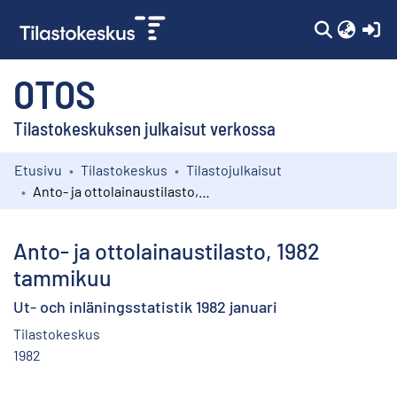
(c
OTOS
Tilastokeskuksen julkaisut verkossa
Etusivu
Tilastokeskus
Tilastojulkaisut
Kokoelmat
Anto- ja ottolainaustilasto, 1982 tammikuu
Selaa
Anto- ja ottolainaustilasto, 1982
tammikuu
Ut- och inläningsstatistik 1982 januari
Tilastokeskus
1982