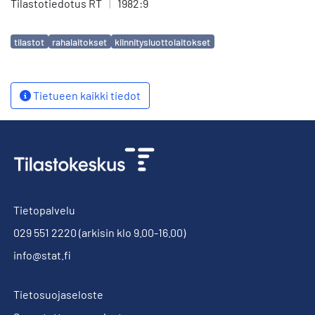
Tilastotiedotus RT
|
1982:9
Avainsanat
tilastot
rahalaitokset
kiinnitysluottolaitokset
Tietueen kaikki tiedot
Tietopalvelu
029 551 2220
(arkisin klo 9.00-16.00)
info@stat.fi
Tietosuojaseloste