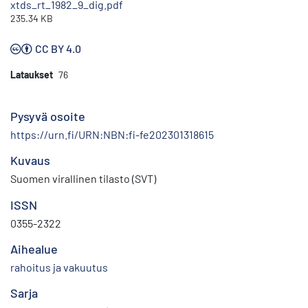
xtds_rt_1982_9_dig.pdf
235.34 KB
CC BY 4.0
Lataukset
76
Pysyvä osoite
https://urn.fi/URN:NBN:fi-fe202301318615
Kuvaus
Suomen virallinen tilasto (SVT)
ISSN
0355-2322
Aihealue
rahoitus ja vakuutus
Sarja