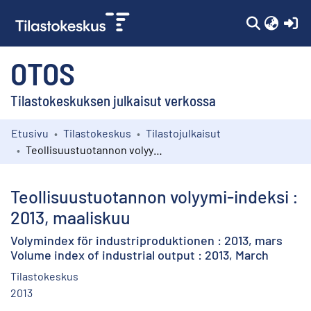
(c
OTOS
Tilastokeskuksen julkaisut verkossa
Etusivu
Tilastokeskus
Tilastojulkaisut
Kokoelmat
Teollisuustuotannon volyymi-indeksi : 2013, maaliskuu
Selaa
Teollisuustuotannon volyymi-indeksi :
2013, maaliskuu
Volymindex för industriproduktionen : 2013, mars
Volume index of industrial output : 2013, March
Tilastokeskus
2013