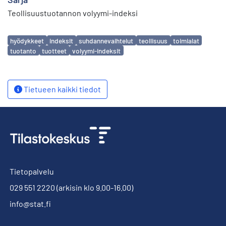
Teollisuustuotannon volyymi-indeksi
Avainsanat
hyödykkeet
indeksit
suhdannevaihtelut
teollisuus
toimialat
tuotanto
tuotteet
volyymi-indeksit
Tietueen kaikki tiedot
Tietopalvelu
029 551 2220
(arkisin klo 9.00-16.00)
info@stat.fi