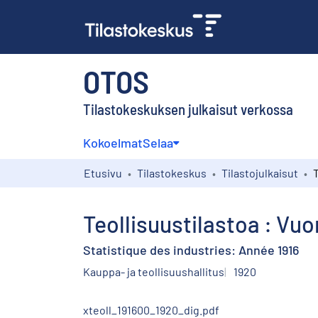
OTOS
Tilastokeskuksen julkaisut verkossa
Kokoelmat
Selaa
Etusivu
Tilastokeskus
Tilastojulkaisut
Teollisuustilastoa : Vuo
Statistique des industries: Année 1916
Kauppa- ja teollisuushallitus
1920
xteoll_191600_1920_dig.pdf