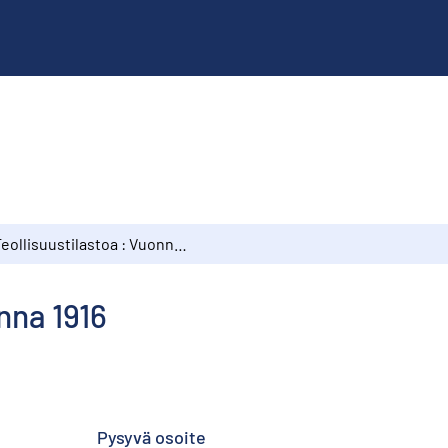
Teollisuustilastoa : Vuonna 1916
nna 1916
Pysyvä osoite