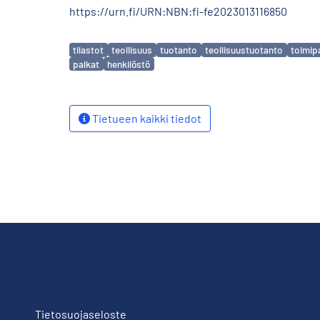
https://urn.fi/URN:NBN:fi-fe2023013116850
Avainsanat
tilastot
teollisuus
tuotanto
teollisuustuotanto
toimip
palkat
henkilöstö
Tietueen kaikki tiedot
Tietosuojaseloste