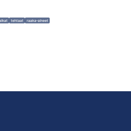
aikat
tehtaat
raaka-aineet