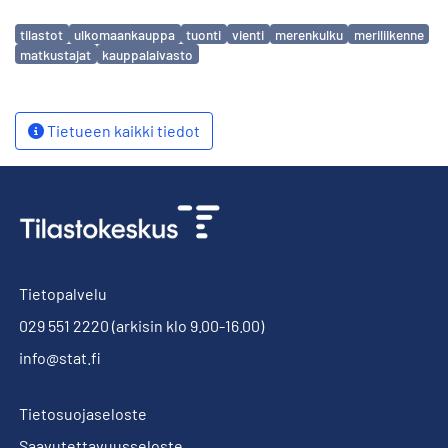
Avainsanat
tilastot
ulkomaankauppa
tuonti
vienti
merenkulku
meriliikenne
matkustajat
kauppalaivasto
Tietueen kaikki tiedot
Tietopalvelu
029 551 2220
(arkisin klo 9.00-16.00)
info@stat.fi
Tietosuojaseloste
Saavutettavuusseloste