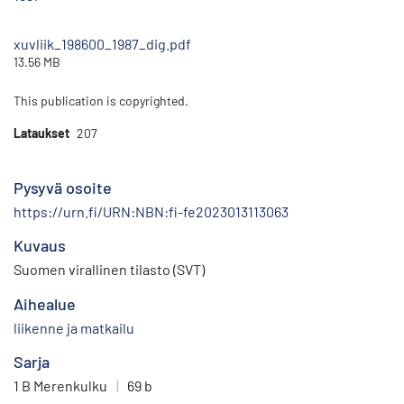
xuvliik_198600_1987_dig.pdf
13.56 MB
This publication is copyrighted.
Lataukset
207
Pysyvä osoite
https://urn.fi/URN:NBN:fi-fe2023013113063
Kuvaus
Suomen virallinen tilasto (SVT)
Aihealue
liikenne ja matkailu
Sarja
1 B Merenkulku
|
69 b