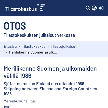
(c
OTOS
Tilastokeskuksen julkaisut verkossa
Etusivu
Tilastokeskus
Tilastojulkaisut
Kokoelmat
Meriliikenne Suomen ja ulkomaiden välillä 1986
Selaa
Meriliikenne Suomen ja ulkomaiden
välillä 1986
Sjöfarten mellan Finland och utlandet 1986
Shipping between Finland and Foreign Countries
1986
Merenkulkuhallitus
1987