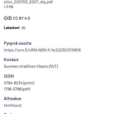
xttvi_200703_2007_dig.pdf
1.3 MB
CC BY 4.0
Lataukset
90
Pysyvä osoite
https://urn.fi/URN:NBN:fi-fe2023013116616
Kuvaus
Suomen virallinen tilasto (SVT)
ISSN
0784-8234 (print)
1796-3788 (pdf)
Aihealue
teollisuus