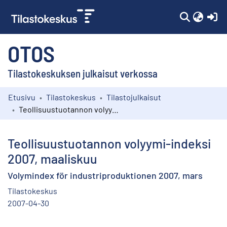
(c
OTOS
Tilastokeskuksen julkaisut verkossa
Etusivu
Tilastokeskus
Tilastojulkaisut
Kokoelmat
Teollisuustuotannon volyymi-indeksi 2007, maaliskuu
Selaa
Teollisuustuotannon volyymi-indeksi
2007, maaliskuu
Volymindex för industriproduktionen 2007, mars
Tilastokeskus
2007-04-30