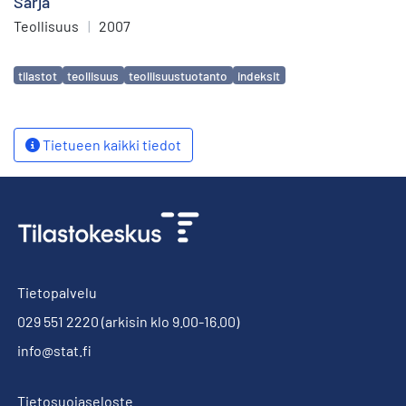
Sarja
Teollisuus
|
2007
Avainsanat
tilastot
teollisuus
teollisuustuotanto
indeksit
Tietueen kaikki tiedot
Tietopalvelu
029 551 2220
(arkisin klo 9.00-16.00)
info@stat.fi
Tietosuojaseloste