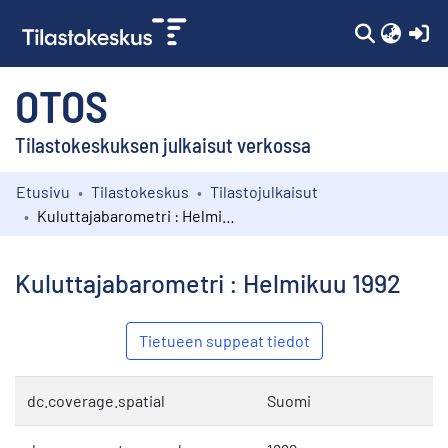
(c
OTOS
Tilastokeskuksen julkaisut verkossa
Etusivu
Tilastokeskus
Tilastojulkaisut
Kokoelmat
Kuluttajabarometri : Helmikuu 1992
Selaa
Kuluttajabarometri : Helmikuu 1992
Tietueen suppeat tiedot
dc.coverage.spatial
Suomi