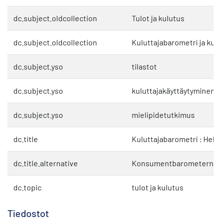
dc.subject.oldcollection
Tulot ja kulutus
dc.subject.oldcollection
Kuluttajabarometri ja kul
dc.subject.yso
tilastot
dc.subject.yso
kuluttajakäyttäytyminen
dc.subject.yso
mielipidetutkimus
dc.title
Kuluttajabarometri : Helm
dc.title.alternative
Konsumentbarometern : F
dc.topic
tulot ja kulutus
Tiedostot