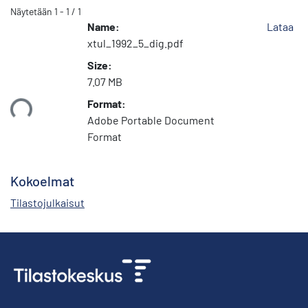
Näytetään
1 - 1 / 1
Name:
Lataa
xtul_1992_5_dig.pdf
Size:
7.07 MB
Format:
taan...
Adobe Portable Document
Format
Kokoelmat
Tilastojulkaisut