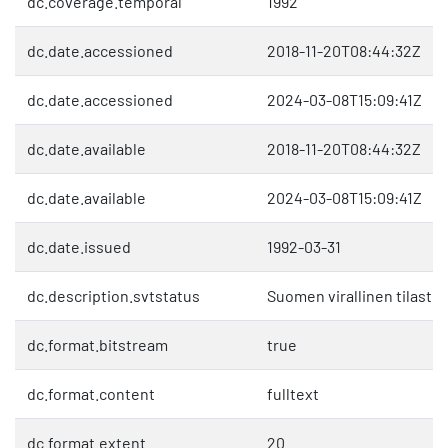
dc.coverage.temporal
1992
dc.date.accessioned
2018-11-20T08:44:32Z
dc.date.accessioned
2024-03-08T15:09:41Z
dc.date.available
2018-11-20T08:44:32Z
dc.date.available
2024-03-08T15:09:41Z
dc.date.issued
1992-03-31
dc.description.svtstatus
Suomen virallinen tilasto 
dc.format.bitstream
true
dc.format.content
fulltext
dc.format.extent
20