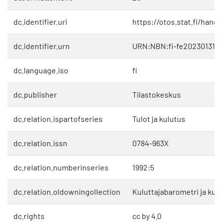
dc.identifier.uri
https://otos.stat.fi/hand
dc.identifier.urn
URN:NBN:fi-fe202301317
dc.language.iso
fi
dc.publisher
Tilastokeskus
dc.relation.ispartofseries
Tulot ja kulutus
dc.relation.issn
0784-963X
dc.relation.numberinseries
1992:5
dc.relation.oldowningollection
Kuluttajabarometri ja kul
dc.rights
cc by 4.0