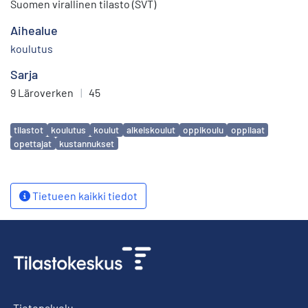
Suomen virallinen tilasto (SVT)
Aihealue
koulutus
Sarja
9 Läroverken
|
45
Avainsanat
tilastot
koulutus
koulut
alkeiskoulut
oppikoulu
oppilaat
opettajat
kustannukset
Tietueen kaikki tiedot
Tietopalvelu