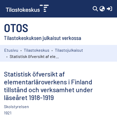
(c
OTOS
Tilastokeskuksen julkaisut verkossa
Etusivu
Tilastokeskus
Tilastojulkaisut
Kokoelmat
Statistisk öfversikt af elementarläroverkens i Finland tillstånd och verksamhet under läseåret 1918-1919
Selaa
Statistisk öfversikt af
elementarläroverkens i Finland
tillstånd och verksamhet under
läseåret 1918-1919
Skolstyrelsen
1921