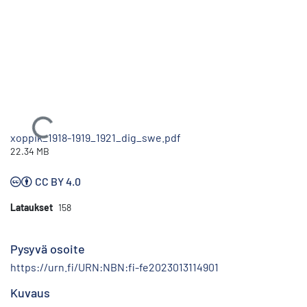
Ladataan...
xoppik_1918-1919_1921_dig_swe.pdf
22.34 MB
CC BY 4.0
Lataukset
158
Pysyvä osoite
https://urn.fi/URN:NBN:fi-fe2023013114901
Kuvaus