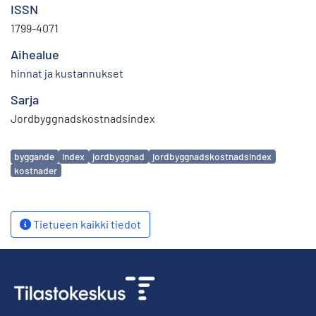
ISSN
1799-4071
Aihealue
hinnat ja kustannukset
Sarja
Jordbyggnadskostnadsindex
Avainsanat
byggande
index
jordbyggnad
jordbyggnadskostnadsindex
kostnader
Tietueen kaikki tiedot