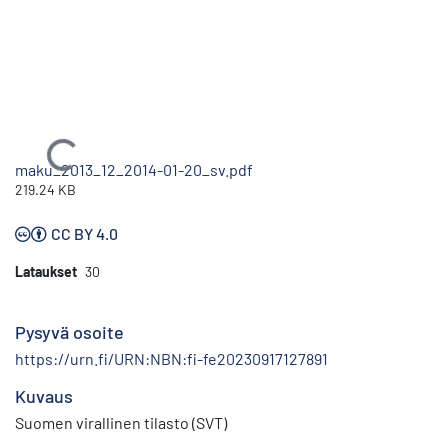
Ladataan...
maku_2013_12_2014-01-20_sv.pdf
219.24 KB
CC BY 4.0
Lataukset
30
Pysyvä osoite
https://urn.fi/URN:NBN:fi-fe20230917127891
Kuvaus
Suomen virallinen tilasto (SVT)