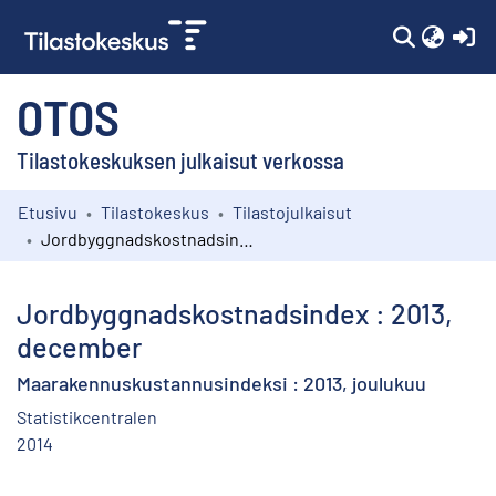
(c
OTOS
Tilastokeskuksen julkaisut verkossa
Etusivu
Tilastokeskus
Tilastojulkaisut
Kokoelmat
Jordbyggnadskostnadsindex : 2013, december
Selaa
Jordbyggnadskostnadsindex : 2013,
december
Maarakennuskustannusindeksi : 2013, joulukuu
Statistikcentralen
2014