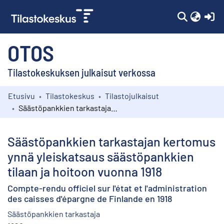
(c
OTOS
Tilastokeskuksen julkaisut verkossa
Etusivu
Tilastokeskus
Tilastojulkaisut
Kokoelmat
Säästöpankkien tarkastajan kertomus ynnä yleiskatsaus säästöpankkien tilaan ja hoitoon vuonna 1918
Selaa
Säästöpankkien tarkastajan kertomus
ynnä yleiskatsaus säästöpankkien
tilaan ja hoitoon vuonna 1918
Compte-rendu officiel sur l'état et l'administration
des caisses d'épargne de Finlande en 1918
Säästöpankkien tarkastaja