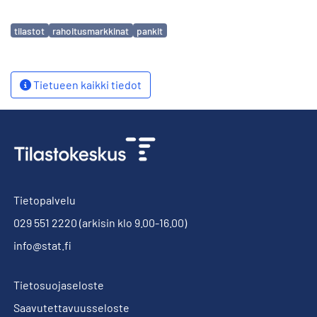
Avainsanat
tilastot
rahoitusmarkkinat
pankit
Tietueen kaikki tiedot
Tietopalvelu
029 551 2220
(arkisin klo 9.00-16.00)
info@stat.fi
Tietosuojaseloste
Saavutettavuusseloste