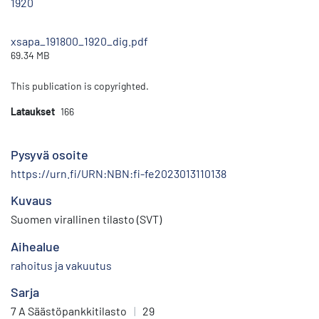
1920
xsapa_191800_1920_dig.pdf
69.34 MB
This publication is copyrighted.
Lataukset
166
Pysyvä osoite
https://urn.fi/URN:NBN:fi-fe2023013110138
Kuvaus
Suomen virallinen tilasto (SVT)
Aihealue
rahoitus ja vakuutus
Sarja
7 A Säästöpankkitilasto
|
29