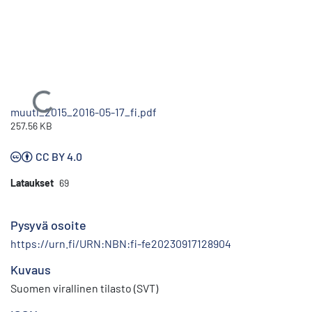
Ladataan...
muutl_2015_2016-05-17_fi.pdf
257.56 KB
CC BY 4.0
Lataukset
69
Pysyvä osoite
https://urn.fi/URN:NBN:fi-fe20230917128904
Kuvaus
Suomen virallinen tilasto (SVT)