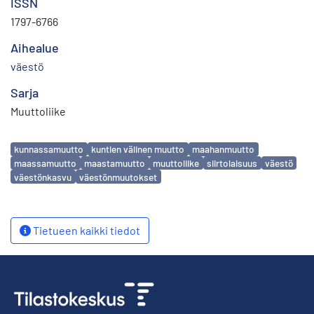
ISSN
1797-6766
Aihealue
väestö
Sarja
Muuttoliike
Avainsanat
kunnassamuutto
kuntien välinen muutto
maahanmuutto
maassamuutto
maastamuutto
muuttoliike
siirtolaisuus
väestö
väestönkasvu
väestönmuutokset
Tietueen kaikki tiedot