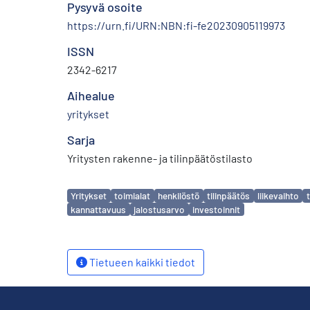
Pysyvä osoite
https://urn.fi/URN:NBN:fi-fe20230905119973
ISSN
2342-6217
Aihealue
yritykset
Sarja
Yritysten rakenne- ja tilinpäätöstilasto
Avainsanat
Yritykset
toimialat
henkilöstö
tilinpäätös
liikevaihto
kannattavuus
jalostusarvo
investoinnit
Tietueen kaikki tiedot