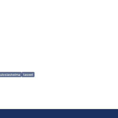
tuloslaskelma
taseet