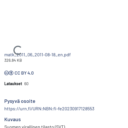
Ladataan...
matk_2011_06_2011-08-18_en.pdf
326.84 KB
CC BY 4.0
Lataukset
60
Pysyvä osoite
https://urn.fi/URN:NBN:fi-fe20230917128553
Kuvaus
Suomen virallinen tilasto (SVT)