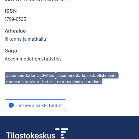
ISSN
1799-6325
Aihealue
liikenne ja matkailu
Sarja
Accommodation statistics
Avainsanat
accommodation activities
accommodation establishments
domestic tourism
hotels
non-residents
tourism
Tietueen kaikki tiedot