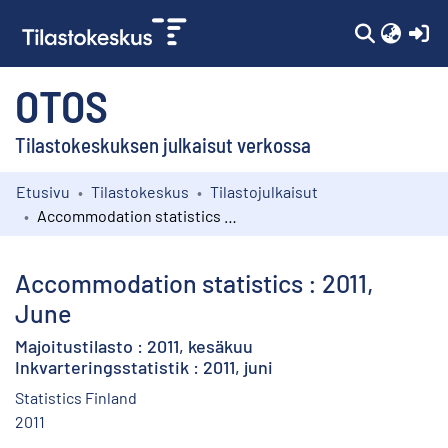
(c
OTOS
Tilastokeskuksen julkaisut verkossa
Etusivu
Tilastokeskus
Tilastojulkaisut
Kokoelmat
Accommodation statistics : 2011, June
Selaa
Accommodation statistics : 2011,
June
Majoitustilasto : 2011, kesäkuu
Inkvarteringsstatistik : 2011, juni
Statistics Finland
2011