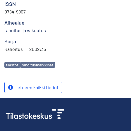
ISSN
0784-9907
Aihealue
rahoitus ja vakuutus
Sarja
Rahoitus
|
2002:35
Avainsanat
tilastot
rahoitusmarkkinat
Tietueen kaikki tiedot