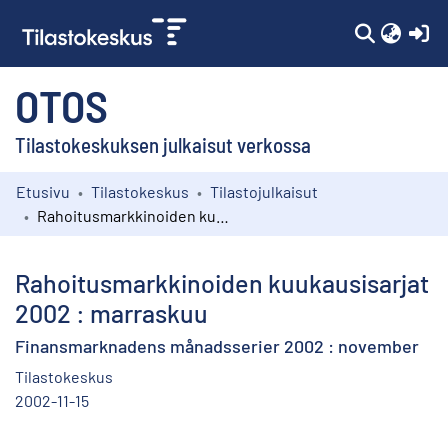
(c
OTOS
Tilastokeskuksen julkaisut verkossa
Etusivu
Tilastokeskus
Tilastojulkaisut
Kokoelmat
Rahoitusmarkkinoiden kuukausisarjat 2002 : marraskuu
Selaa
Rahoitusmarkkinoiden kuukausisarjat
2002 : marraskuu
Finansmarknadens månadsserier 2002 : november
Tilastokeskus
2002-11-15