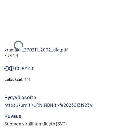
Ladataan...
xramakk_200211_2002_dig.pdf
8.78 MB
CC BY 4.0
Lataukset
141
Pysyvä osoite
https://urn.fi/URN:NBN:fi-fe202301319234
Kuvaus
Suomen virallinen tilasto (SVT)