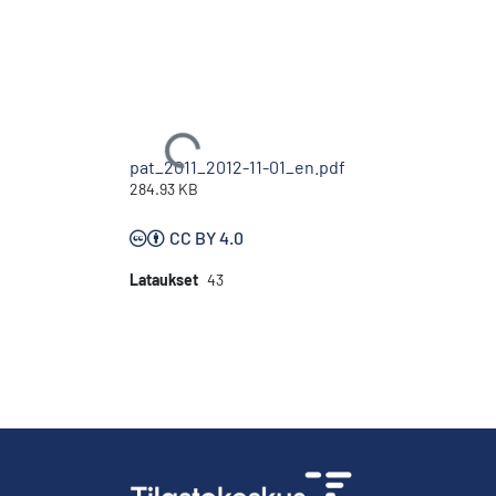
Ladataan...
pat_2011_2012-11-01_en.pdf
284.93 KB
CC BY 4.0
Lataukset
43