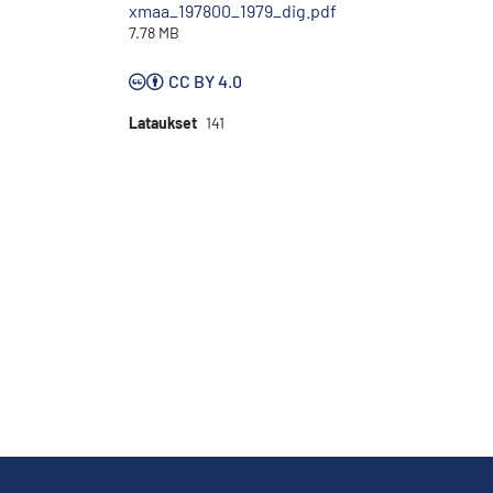
xmaa_197800_1979_dig.pdf
7.78 MB
CC BY 4.0
Lataukset
141