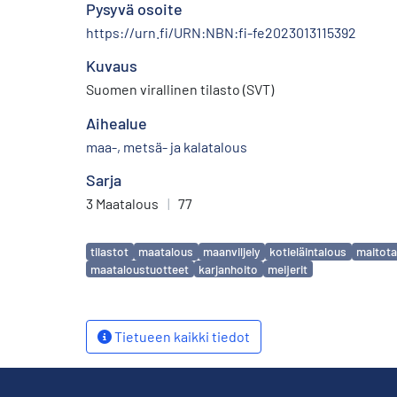
Pysyvä osoite
https://urn.fi/URN:NBN:fi-fe2023013115392
Kuvaus
Suomen virallinen tilasto (SVT)
Aihealue
maa-, metsä- ja kalatalous
Sarja
3 Maatalous
|
77
Avainsanat
tilastot
maatalous
maanviljely
kotieläintalous
maitota
maataloustuotteet
karjanhoito
meijerit
Tietueen kaikki tiedot