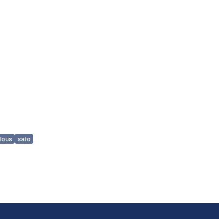
lous
sato