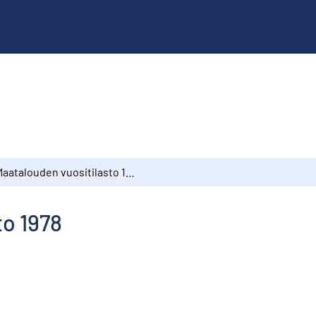
Maatalouden vuositilasto 1978
to 1978