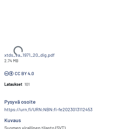
Ladataan...
xtds_va_1971_20_dig.pdf
2.74 MB
CC BY 4.0
Lataukset
101
Pysyvä osoite
https://urn.fi/URN:NBN:fi-fe2023013112453
Kuvaus
Suomen virallinen tilasto (SVT)