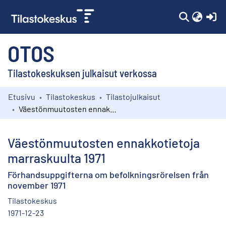
(c
OTOS
Tilastokeskuksen julkaisut verkossa
Etusivu
Tilastokeskus
Tilastojulkaisut
Kokoelmat
Väestönmuutosten ennakkotietoja marraskuulta 1971
Selaa
Väestönmuutosten ennakkotietoja
marraskuulta 1971
Förhandsuppgifterna om befolkningsrörelsen från
november 1971
Tilastokeskus
1971-12-23