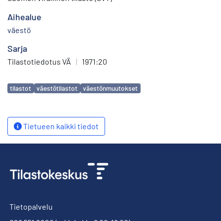
Aihealue
väestö
Sarja
Tilastotiedotus VÄ
|
1971:20
Avainsanat
tilastot
väestötilastot
väestönmuutokset
Tietueen kaikki tiedot
Tietopalvelu