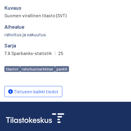
Kuvaus
Suomen virallinen tilasto (SVT)
Aihealue
rahoitus ja vakuutus
Sarja
7 A Sparbanks-statistik
|
25
Avainsanat
tilastot
rahoitusmarkkinat
pankit
Tietueen kaikki tiedot