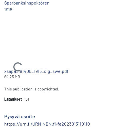
Sparbanksinspektören
1915
Ladataan...
xsapa_191400_1915_dig_swe.pdf
64.25 MB
This publication is copyrighted.
Lataukset
151
Pysyvä osoite
https://urn.fi/URN:NBN:fi-fe2023013110110