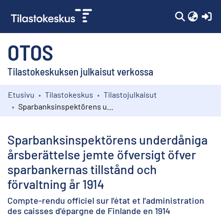
(c
OTOS
Tilastokeskuksen julkaisut verkossa
Etusivu
Tilastokeskus
Tilastojulkaisut
Kokoelmat
Sparbanksinspektörens underdåniga årsberättelse jemte öfversigt öfver sparbankernas tillstånd och förvaltning år 1914
Selaa
Sparbanksinspektörens underdåniga
årsberättelse jemte öfversigt öfver
sparbankernas tillstånd och
förvaltning år 1914
Compte-rendu officiel sur l'état et l'administration
des caisses d'épargne de Finlande en 1914