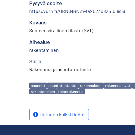
Pysyvä osoite
https://urn.fi/URN:NBN:fi-fe20230825106856
Kuvaus
Suomen virallinen tilasto (SVT)
Aihealue
rakentaminen
Sarja
Rakennus- ja asuntotuotanto
Avainsanat
asunnot
asuntotuotanto
rakennukset
rakennusluvat
rakentaminen
talonrakennus
Tietueen kaikki tiedot