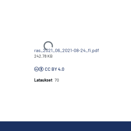
Ladataan...
ras_2021_06_2021-08-24_fi.pdf
242.78 KB
CC BY 4.0
Lataukset
70