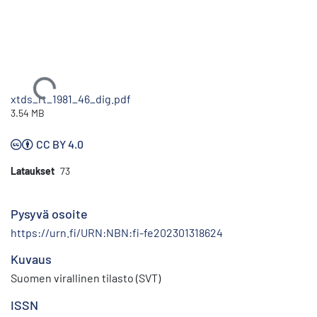
Ladataan...
xtds_rt_1981_46_dig.pdf
3.54 MB
CC BY 4.0
Lataukset
73
Pysyvä osoite
https://urn.fi/URN:NBN:fi-fe202301318624
Kuvaus
Suomen virallinen tilasto (SVT)
ISSN