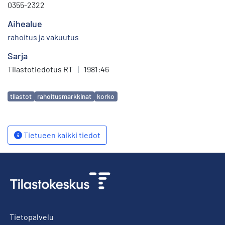
0355-2322
Aihealue
rahoitus ja vakuutus
Sarja
Tilastotiedotus RT
|
1981:46
Avainsanat
tilastot
rahoitusmarkkinat
korko
Tietueen kaikki tiedot
Tietopalvelu