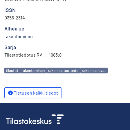
ISSN
0355-2314
Aihealue
rakentaminen
Sarja
Tilastotiedotus RA
|
1983:8
Avainsanat
tilastot
rakentaminen
rakennustuotanto
rakennusluvat
Tietueen kaikki tiedot