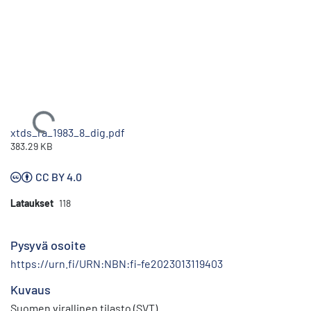
Ladataan...
xtds_ra_1983_8_dig.pdf
383.29 KB
CC BY 4.0
Lataukset
118
Pysyvä osoite
https://urn.fi/URN:NBN:fi-fe2023013119403
Kuvaus
Suomen virallinen tilasto (SVT)