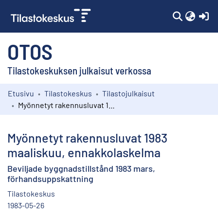
(c
OTOS
Tilastokeskuksen julkaisut verkossa
Etusivu
Tilastokeskus
Tilastojulkaisut
Kokoelmat
Myönnetyt rakennusluvat 1983 maaliskuu, ennakkolaskelma
Selaa
Myönnetyt rakennusluvat 1983
maaliskuu, ennakkolaskelma
Beviljade byggnadstillstånd 1983 mars,
förhandsuppskattning
Tilastokeskus
1983-05-26