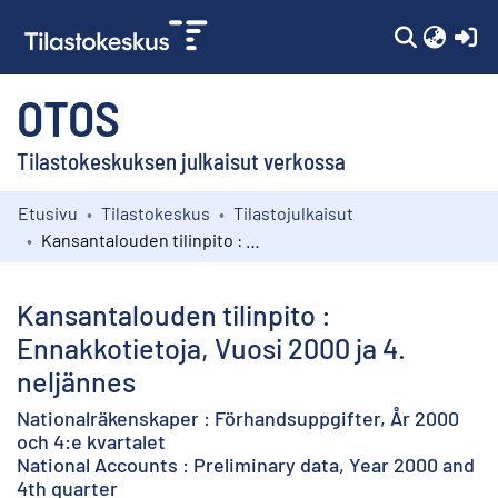
(c
OTOS
Tilastokeskuksen julkaisut verkossa
Etusivu
Tilastokeskus
Tilastojulkaisut
Kokoelmat
Kansantalouden tilinpito : Ennakkotietoja, Vuosi 2000 ja 4. neljännes
Selaa
Kansantalouden tilinpito :
Ennakkotietoja, Vuosi 2000 ja 4.
neljännes
Nationalräkenskaper : Förhandsuppgifter, År 2000
och 4:e kvartalet
National Accounts : Preliminary data, Year 2000 and
4th quarter