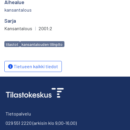
Aihealue
kansantalous
Sarja
Kansantalous
|
2001:2
Avainsanat
tilastot
kansantalouden tilinpito
Tietueen kaikki tiedot
Tietopalvelu
029 551 2220
(arkisin klo 9.00-16.00)