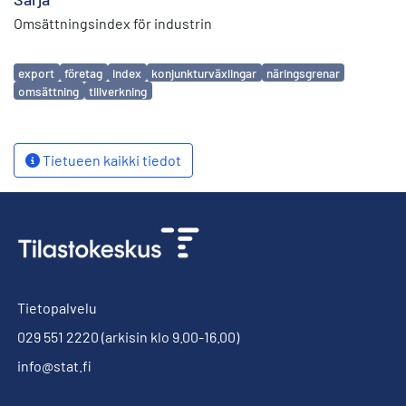
Omsättningsindex för industrin
Avainsanat
export
företag
index
konjunkturväxlingar
näringsgrenar
omsättning
tillverkning
Tietueen kaikki tiedot
Tietopalvelu
029 551 2220
(arkisin klo 9.00-16.00)
info@stat.fi