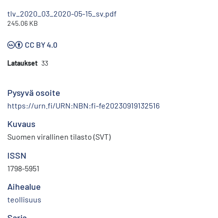
tlv_2020_03_2020-05-15_sv.pdf
245.06 KB
CC BY 4.0
Lataukset
33
Pysyvä osoite
https://urn.fi/URN:NBN:fi-fe20230919132516
Kuvaus
Suomen virallinen tilasto (SVT)
ISSN
1798-5951
Aihealue
teollisuus
Sarja