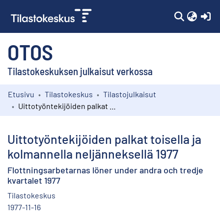
(c
OTOS
Tilastokeskuksen julkaisut verkossa
Etusivu
Tilastokeskus
Tilastojulkaisut
Kokoelmat
Uittotyöntekijöiden palkat toisella ja kolmannella neljänneksellä 1977
Selaa
Uittotyöntekijöiden palkat toisella ja
kolmannella neljänneksellä 1977
Flottningsarbetarnas löner under andra och tredje
kvartalet 1977
Tilastokeskus
1977-11-16