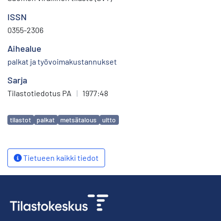
ISSN
0355-2306
Aihealue
palkat ja työvoimakustannukset
Sarja
Tilastotiedotus PA
|
1977:48
Avainsanat
tilastot
palkat
metsätalous
uitto
Tietueen kaikki tiedot