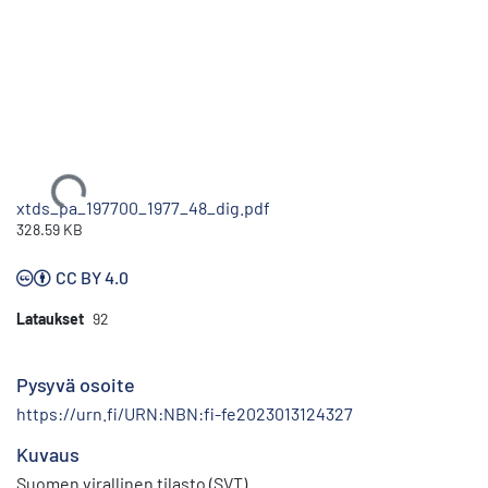
Ladataan...
xtds_pa_197700_1977_48_dig.pdf
328.59 KB
CC BY 4.0
Lataukset
92
Pysyvä osoite
https://urn.fi/URN:NBN:fi-fe2023013124327
Kuvaus
Suomen virallinen tilasto (SVT)