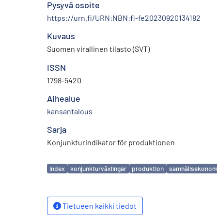
Pysyvä osoite
https://urn.fi/URN:NBN:fi-fe20230920134182
Kuvaus
Suomen virallinen tilasto (SVT)
ISSN
1798-5420
Aihealue
kansantalous
Sarja
Konjunkturindikator för produktionen
Avainsanat
index
konjunkturväxlingar
produktion
samhällsekonom
Tietueen kaikki tiedot