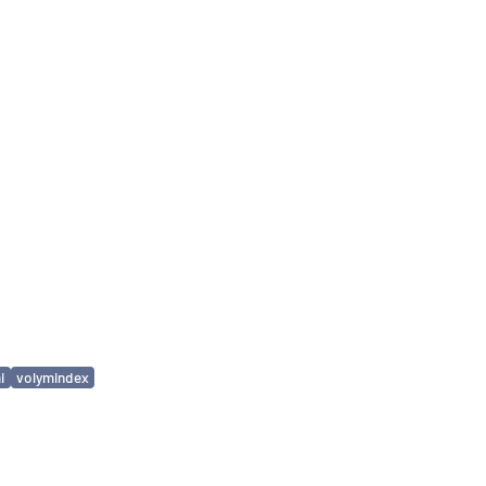
i
volymindex