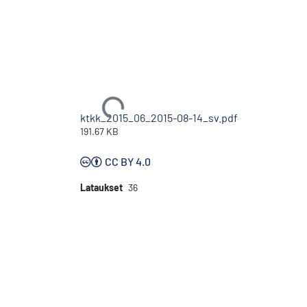
Ladataan...
ktkk_2015_06_2015-08-14_sv.pdf
191.67 KB
CC BY 4.0
Lataukset
36