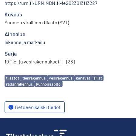
https://urn.fi/URN:NBN:fi-fe2023013113227
Kuvaus
Suomen virallinen tilasto (SVT)
Aihealue
liikenne ja matkailu
Sarja
19 Tie- ja vesirakennukset
|
[36]
Avainsanat
tilastot
tienrakennus
vesirakennus
kanavat
sillat
radanrakennus
kunnossapito
Tietueen kaikki tiedot