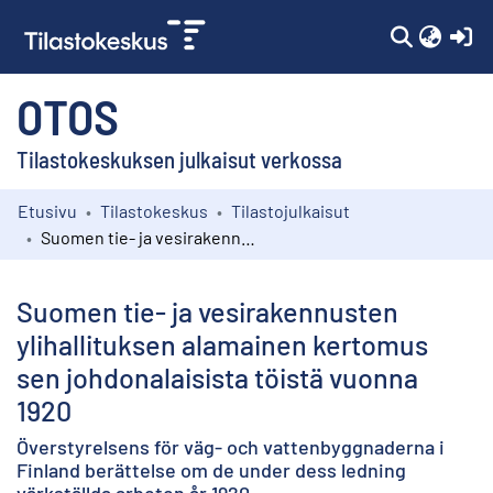
(c
OTOS
Tilastokeskuksen julkaisut verkossa
Etusivu
Tilastokeskus
Tilastojulkaisut
Kokoelmat
Suomen tie- ja vesirakennusten ylihallituksen alamainen kertomus sen johdonalaisista töistä vuonna 1920
Selaa
Suomen tie- ja vesirakennusten
ylihallituksen alamainen kertomus
sen johdonalaisista töistä vuonna
1920
Överstyrelsens för väg- och vattenbyggnaderna i
Finland berättelse om de under dess ledning