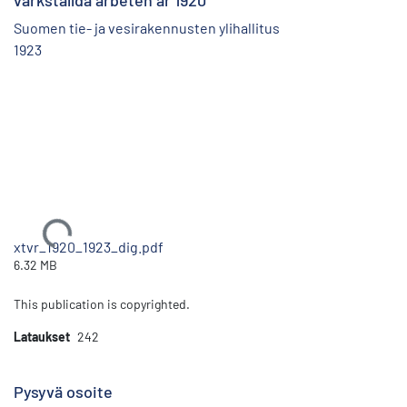
värkställda arbeten år 1920
Suomen tie- ja vesirakennusten ylihallitus
1923
Ladataan...
xtvr_1920_1923_dig.pdf
6.32 MB
This publication is copyrighted.
Lataukset
242
Pysyvä osoite