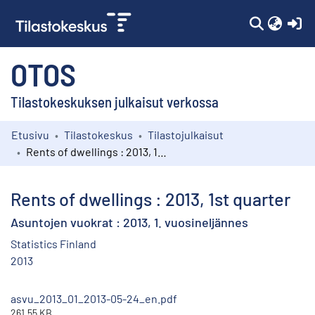
(c
OTOS
Tilastokeskuksen julkaisut verkossa
Etusivu
Tilastokeskus
Tilastojulkaisut
Kokoelmat
Rents of dwellings : 2013, 1st quarter
Selaa
Rents of dwellings : 2013, 1st quarter
Asuntojen vuokrat : 2013, 1. vuosineljännes
Statistics Finland
2013
asvu_2013_01_2013-05-24_en.pdf
261.55 KB