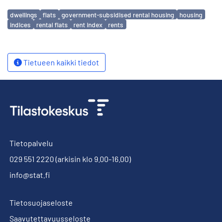
Avainsanat
dwellings
flats
government-subsidised rental housing
housing
indices
rental flats
rent index
rents
Tietueen kaikki tiedot
Tietopalvelu
029 551 2220
(arkisin klo 9.00-16.00)
info@stat.fi
Tietosuojaseloste
Saavutettavuusseloste