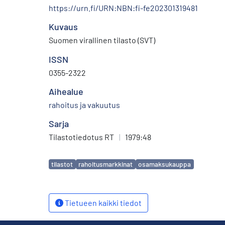
https://urn.fi/URN:NBN:fi-fe202301319481
Kuvaus
Suomen virallinen tilasto (SVT)
ISSN
0355-2322
Aihealue
rahoitus ja vakuutus
Sarja
Tilastotiedotus RT
|
1979:48
Avainsanat
tilastot
rahoitusmarkkinat
osamaksukauppa
Tietueen kaikki tiedot