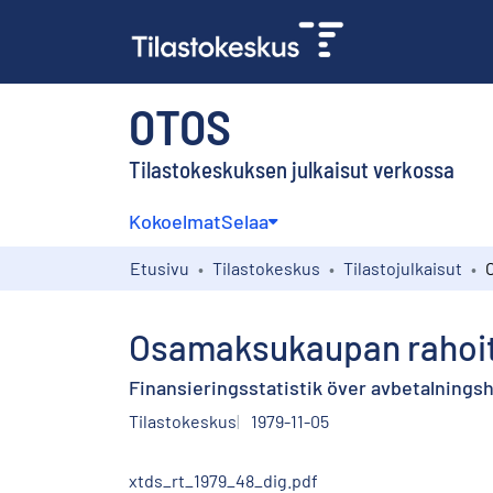
OTOS
Tilastokeskuksen julkaisut verkossa
Kokoelmat
Selaa
Etusivu
Tilastokeskus
Tilastojulkaisut
Osamaksukaupan rahoitu
Finansieringsstatistik över avbetalningsh
Tilastokeskus
1979-11-05
xtds_rt_1979_48_dig.pdf