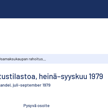
Osamaksukaupan rahoitustilastoa, heinä–syyskuu 1979
stilastoa, heinä–syyskuu 1979
andel, juli–september 1979
Pysyvä osoite