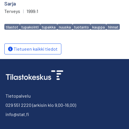
Sarja
Terveys
|
1999:1
Avainsanat
tilastot
tupakointi
tupakka
nuuska
tuotanto
kauppa
hinnat
Tietueen kaikki tiedot
Tietopalvelu
029 551 2220
(arkisin klo 9.00-16.00)
info@stat.fi