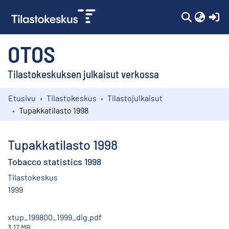
(c
OTOS
Tilastokeskuksen julkaisut verkossa
Etusivu
Tilastokeskus
Tilastojulkaisut
Kokoelmat
Tupakkatilasto 1998
Selaa
Tupakkatilasto 1998
Tobacco statistics 1998
Tilastokeskus
1999
xtup_199800_1999_dig.pdf
3.17 MB