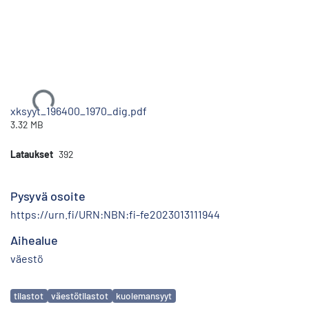
Ladataan...
xksyyt_196400_1970_dig.pdf
3.32 MB
Lataukset
392
Pysyvä osoite
https://urn.fi/URN:NBN:fi-fe2023013111944
Aihealue
väestö
Avainsanat
tilastot
väestötilastot
kuolemansyyt