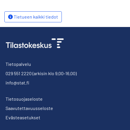
Tietueen kaikki tiedot
Tietopalvelu
029 551 2220
(arkisin klo 9.00-16.00)
info@stat.fi
Tietosuojaseloste
Saavutettavuusseloste
Evästeasetukset