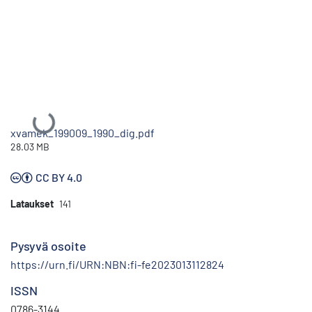
Ladataan...
xvamek_199009_1990_dig.pdf
28.03 MB
CC BY 4.0
Lataukset
141
Pysyvä osoite
https://urn.fi/URN:NBN:fi-fe2023013112824
ISSN
0786-3144