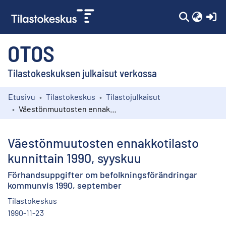
(c
OTOS
Tilastokeskuksen julkaisut verkossa
Etusivu
Tilastokeskus
Tilastojulkaisut
Kokoelmat
Väestönmuutosten ennakkotilasto kunnittain 1990, syyskuu
Selaa
Väestönmuutosten ennakkotilasto
kunnittain 1990, syyskuu
Förhandsuppgifter om befolkningsförändringar
kommunvis 1990, september
Tilastokeskus
1990-11-23