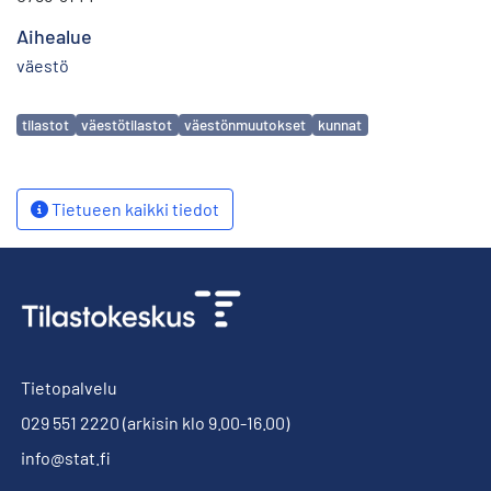
Aihealue
väestö
Avainsanat
tilastot
väestötilastot
väestönmuutokset
kunnat
Tietueen kaikki tiedot
Tietopalvelu
029 551 2220
(arkisin klo 9.00-16.00)
info@stat.fi