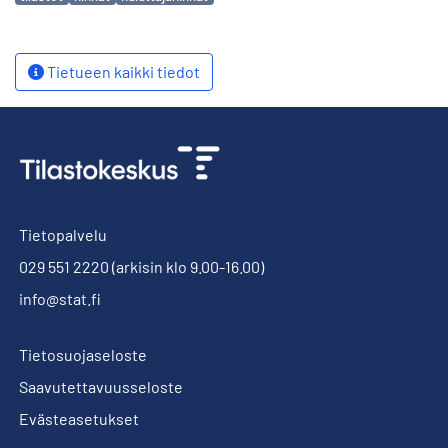
Tietueen kaikki tiedot
Tietopalvelu
029 551 2220
(arkisin klo 9.00-16.00)
info@stat.fi
Tietosuojaseloste
Saavutettavuusseloste
Evästeasetukset