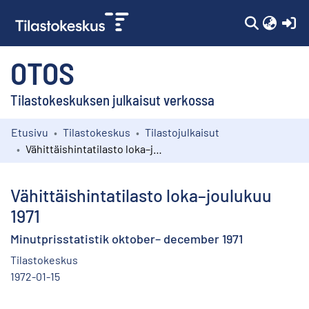
(c
OTOS
Tilastokeskuksen julkaisut verkossa
Etusivu
Tilastokeskus
Tilastojulkaisut
Kokoelmat
Vähittäishintatilasto loka–joulukuu 1971
Selaa
Vähittäishintatilasto loka–joulukuu
1971
Minutprisstatistik oktober– december 1971
Tilastokeskus
1972-01-15