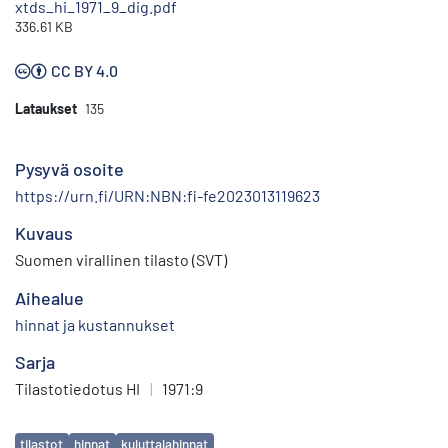
xtds_hi_1971_9_dig.pdf
336.61 KB
CC BY 4.0
Lataukset
135
Pysyvä osoite
https://urn.fi/URN:NBN:fi-fe2023013119623
Kuvaus
Suomen virallinen tilasto (SVT)
Aihealue
hinnat ja kustannukset
Sarja
Tilastotiedotus HI
|
1971:9
Avainsanat
tilastot
hinnat
kuluttajahinnat