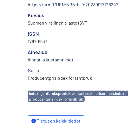
https://urn.fi/URN:NBN:fi-fe20230917128242
Kuvaus
Suomen virallinen tilasto (SVT)
ISSN
1797-6537
Aihealue
hinnat ja kustannukset
Sarja
Producentprisindex för lantbruk
Avainsanat
index
jordbruksprodukter
lantbruk
priser
prisindex
producentprisindex för lantbruk
Tietueen kaikki tiedot