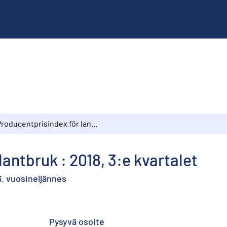
Producentprisindex för lantbruk : 2018, 3:e kvartalet
antbruk : 2018, 3:e kvartalet
3. vuosineljännes
Pysyvä osoite