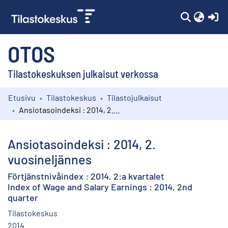
(c
OTOS
Tilastokeskuksen julkaisut verkossa
Etusivu
Tilastokeskus
Tilastojulkaisut
Kokoelmat
Ansiotasoindeksi : 2014, 2. vuosineljännes
Selaa
Ansiotasoindeksi : 2014, 2.
vuosineljännes
Förtjänstnivåindex : 2014, 2:a kvartalet
Index of Wage and Salary Earnings : 2014, 2nd
quarter
Tilastokeskus
2014