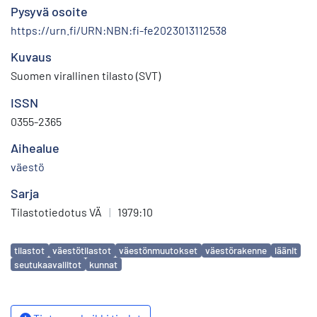
Pysyvä osoite
https://urn.fi/URN:NBN:fi-fe2023013112538
Kuvaus
Suomen virallinen tilasto (SVT)
ISSN
0355-2365
Aihealue
väestö
Sarja
Tilastotiedotus VÄ
|
1979:10
Avainsanat
tilastot
väestötilastot
väestönmuutokset
väestörakenne
läänit
seutukaavaliitot
kunnat