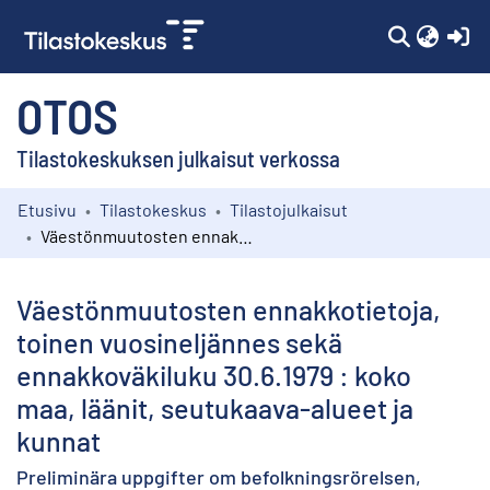
(c
OTOS
Tilastokeskuksen julkaisut verkossa
Etusivu
Tilastokeskus
Tilastojulkaisut
Kokoelmat
Väestönmuutosten ennakkotietoja, toinen vuosineljännes sekä ennakkoväkiluku 30.6.1979 : koko maa, läänit, seutukaava-alueet ja kunnat
Selaa
Väestönmuutosten ennakkotietoja,
toinen vuosineljännes sekä
ennakkoväkiluku 30.6.1979 : koko
maa, läänit, seutukaava-alueet ja
kunnat
Preliminära uppgifter om befolkningsrörelsen,