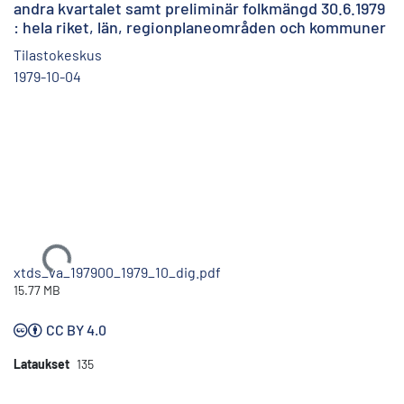
andra kvartalet samt preliminär folkmängd 30.6.1979
: hela riket, län, regionplaneområden och kommuner
Tilastokeskus
1979-10-04
Ladataan...
xtds_va_197900_1979_10_dig.pdf
15.77 MB
CC BY 4.0
Lataukset
135