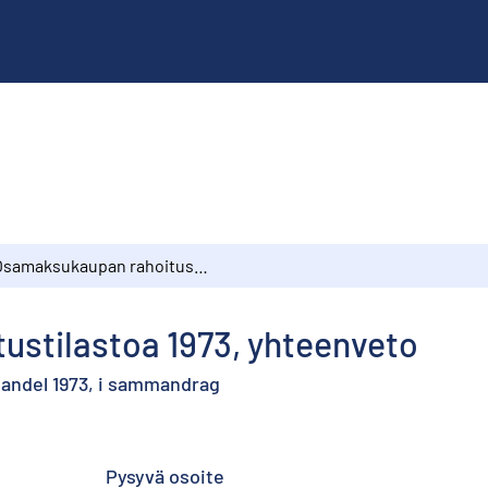
Osamaksukaupan rahoitustilastoa 1973, yhteenveto
stilastoa 1973, yhteenveto
handel 1973, i sammandrag
Pysyvä osoite