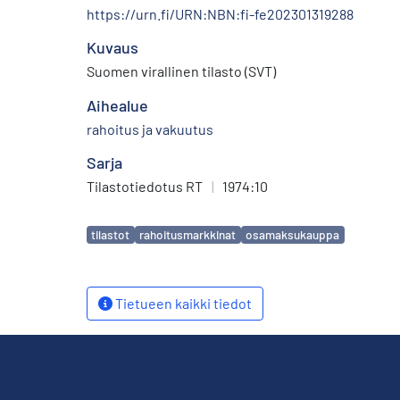
https://urn.fi/URN:NBN:fi-fe202301319288
Kuvaus
Suomen virallinen tilasto (SVT)
Aihealue
rahoitus ja vakuutus
Sarja
Tilastotiedotus RT
|
1974:10
Avainsanat
tilastot
rahoitusmarkkinat
osamaksukauppa
Tietueen kaikki tiedot