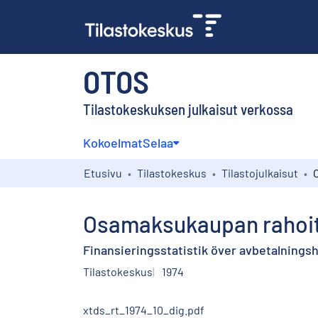
OTOS
Tilastokeskuksen julkaisut verkossa
Kokoelmat
Selaa
Etusivu
Tilastokeskus
Tilastojulkaisut
Osamaksukaupan rahoitu
Finansieringsstatistik över avbetalnings
Tilastokeskus
1974
xtds_rt_1974_10_dig.pdf