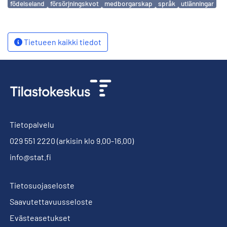
födelseland
försörjningskvot
medborgarskap
språk
utlänningar
Tietueen kaikki tiedot
Tietopalvelu
029 551 2220
(arkisin klo 9.00-16.00)
info@stat.fi
Tietosuojaseloste
Saavutettavuusseloste
Evästeasetukset