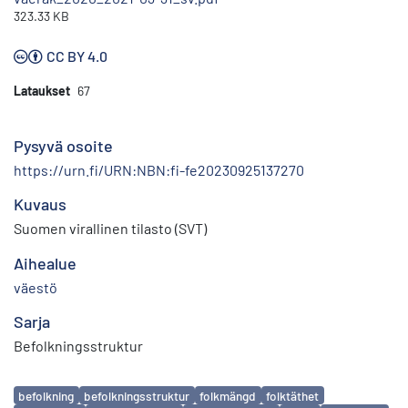
323.33 KB
CC BY 4.0
Lataukset
67
Pysyvä osoite
https://urn.fi/URN:NBN:fi-fe20230925137270
Kuvaus
Suomen virallinen tilasto (SVT)
Aihealue
väestö
Sarja
Befolkningsstruktur
Avainsanat
befolkning
befolkningsstruktur
folkmängd
folktäthet