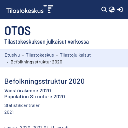
(c
OTOS
Tilastokeskuksen julkaisut verkossa
Etusivu
Tilastokeskus
Tilastojulkaisut
Kokoelmat
Befolkningsstruktur 2020
Selaa
Befolkningsstruktur 2020
Väestörakenne 2020
Population Structure 2020
Statistikcentralen
2021
vaerak_2020_2021-03-31_sv.pdf