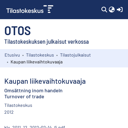
(c
OTOS
Tilastokeskuksen julkaisut verkossa
Etusivu
Tilastokeskus
Tilastojulkaisut
Kokoelmat
Kaupan liikevaihtokuvaaja
Selaa
Kaupan liikevaihtokuvaaja
Omsättning inom handeln
Turnover of trade
Tilastokeskus
2012
klv_2011_12_2012-02-14_fi.pdf