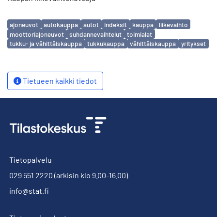
Avainsanat
ajoneuvot
autokauppa
autot
indeksit
kauppa
liikevaihto
moottoriajoneuvot
suhdannevaihtelut
toimialat
tukku- ja vähittäiskauppa
tukkukauppa
vähittäiskauppa
yritykset
Tietueen kaikki tiedot
Tietopalvelu
029 551 2220
(arkisin klo 9.00-16.00)
info@stat.fi