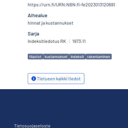
https://urn.fi/URN:NBN:fi-fe2023013120691
Aihealue
hinnat ja kustannukset
Sarja
Indeksitiedotus RK
|
1973:11
Avainsanat
tilastot
kustannukset
indeksit
rakentaminen
Tietueen kaikki tiedot
Tietosuojaseloste