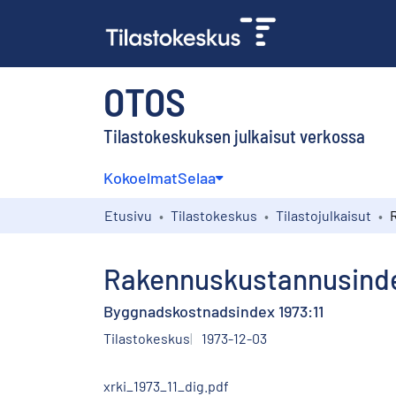
OTOS
Tilastokeskuksen julkaisut verkossa
Kokoelmat
Selaa
Etusivu
Tilastokeskus
Tilastojulkaisut
Rakennuskustannusindek
Byggnadskostnadsindex 1973:11
Tilastokeskus
1973-12-03
xrki_1973_11_dig.pdf