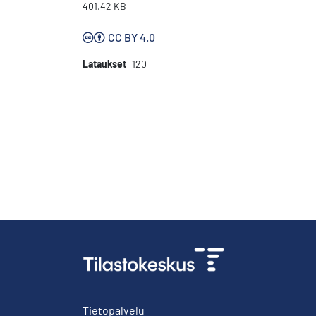
401.42 KB
CC BY 4.0
Lataukset
120
Tietopalvelu